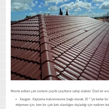
Monte edilen çatı sistemi çeşitli çeşitlere sahip olabilir. Özel bir evi
Kaygan . Kaplama malzemesine bağlı olarak, 35 ° 'ye kadar bir 
ekipmanı için, tam bir çatı katı olasılığını dışladığı için nadiren ku