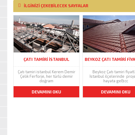
İLGİNİZİ ÇEKEBİLECEK SAYFALAR
ÇATI TAMIRI ISTANBUL
BEYKOZ ÇATI TAMIRI FIY
Çatı tamiri istanbul Kerem Demir
Beykoz Çatı tamiri fiyatl
Çelik Ferforje, her türlü demir
İstanbul ilçelerinde proje
doğram
hayata ge&cc
DEVAMINI OKU
DEVAMINI OKU