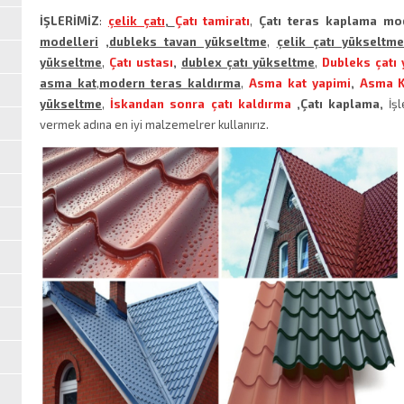
İŞLERİMİZ
:
çelik çatı
,
Çatı tamiratı
,
Çatı teras kaplama mod
modelleri
,dubleks tavan yükseltme
,
çelik çatı yükseltm
yükseltme
,
Çatı ustası
,
dublex çatı yükseltme
,
Dubleks çatı
asma kat
,
modern teras kaldırma
,
Asma kat yapimi
,
Asma Ka
yükseltme
,
İskandan sonra çatı kaldırma
,Çatı kaplama​,
İş
vermek adına en iyi malzemelrer kullanırız.