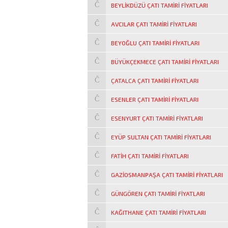
BEYLIKDÜZÜ ÇATI TAMIRI FIYATLARI
AVCILAR ÇATI TAMIRI FIYATLARI
BEYOĞLU ÇATI TAMIRI FIYATLARI
BÜYÜKÇEKMECE ÇATI TAMIRI FIYATLARI
ÇATALCA ÇATI TAMIRI FIYATLARI
ESENLER ÇATI TAMIRI FIYATLARI
ESENYURT ÇATI TAMIRI FIYATLARI
EYÜP SULTAN ÇATI TAMIRI FIYATLARI
FATIH ÇATI TAMIRI FIYATLARI
GAZIOSMANPAŞA ÇATI TAMIRI FIYATLARI
GÜNGÖREN ÇATI TAMIRI FIYATLARI
KAĞITHANE ÇATI TAMIRI FIYATLARI