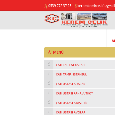
0539 772 37 25
keremdemircelik1@gmai
A
MENÜ
CATI TADILAT USTASI
ÇATI TAMIRI ISTANBUL
ÇATI USTASI ADALAR
ÇATI USTASI ARNAVUTKÖY
ÇATI USTASI ATAŞEHIR
ÇATI USTASI AVCILAR