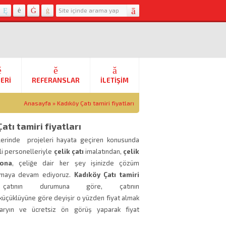
ERI
REFERANSLAR
İLETIŞIM
Anasayfa
»
Kadıköy Çatı tamiri fiyatları
atı tamiri fiyatları
elerinde projeleri hayata geçiren konusunda
li personelleriyle
çelik çatı
imalatından,
çelik
yona
, çeliğe dair her şey işinizde çözüm
lamaya devam ediyoruz.
Kadıköy Çatı tamiri
çatının durumuna göre, çatının
küçüklüyüne göre deyişir o yüzden fiyat almak
i aryın ve ücretsiz ön görüş yaparak fiyat