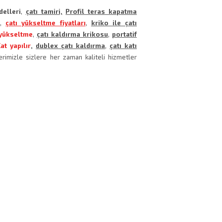
elleri
,
çatı tamiri,
Profil teras kapatma
e
,
çatı yükseltme fiyatları
,
kriko ile çatı
 yükseltme
,
çatı kaldırma krikosu
,
portatif
t yapılır
,
dublex çatı kaldırma
,
çatı katı
lerimizle
sizlere her zaman kaliteli hizmetler