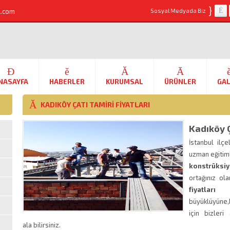
}
l.com
Sosyal Medyada Biz
NASAYFA
HABERLER
KURUMSAL
ÜRÜNLER
GAL
KADIKÖY ÇATI TAMIRI FIYATLARI
Kadıköy Ç
İstanbul ilç
uzman eğitim
konstrüksi
ortağınız o
fiyatları
büyüklüyüne,
için bizler
ala bilirsiniz.