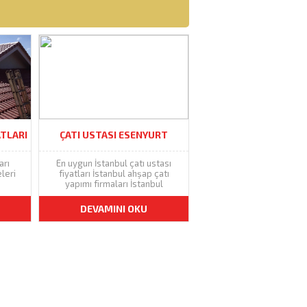
ATLARI
ÇATI USTASI ESENYURT
arı
En uygun İstanbul çatı ustası
leri
fiyatları İstanbul ahşap çatı
yapımı firmaları İstanbul
DEVAMINI OKU